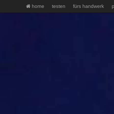
home
testen
fürs handwerk
p