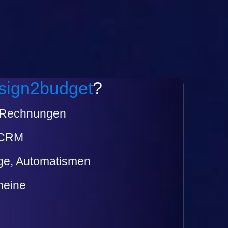
sign2budget
?
d Rechnungen
 CRM
ge, Automatismen
cheine