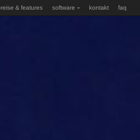
reise & features
software
kontakt
faq