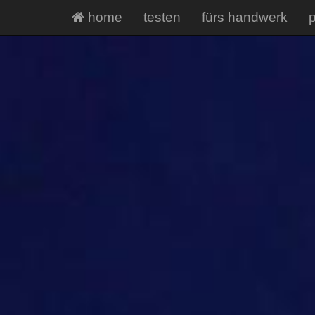
home
testen
fürs handwerk
p