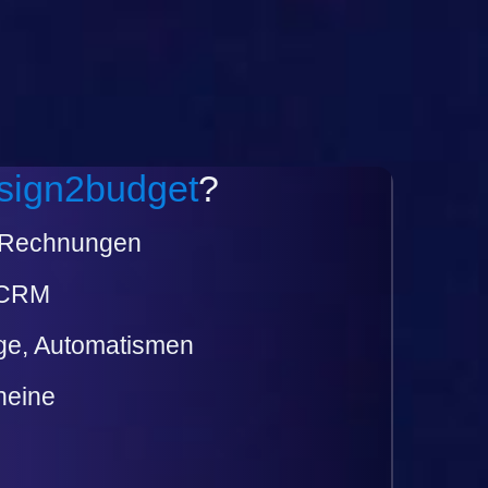
sign2budget
?
d Rechnungen
 CRM
ge, Automatismen
cheine