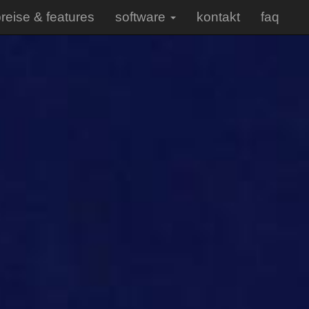
reise & features
software
kontakt
faq