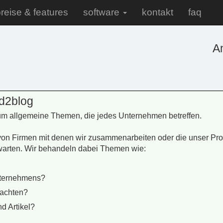
reise & features
software
kontakt
faq
A
 d2blog
 um allgemeine Themen, die jedes Unternehmen betreffen.
 von Firmen mit denen wir zusammenarbeiten oder die unser Pr
rwarten. Wir behandeln dabei Themen wie:
nternehmens?
 achten?
d Artikel?