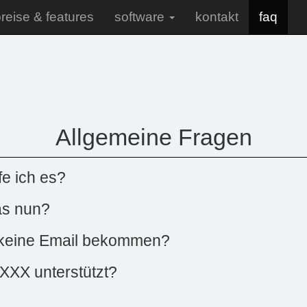
reise & features
software
kontakt
faq
Allgemeine Fragen
fe ich es?
was nun?
 keine Email bekommen?
XXX unterstützt?