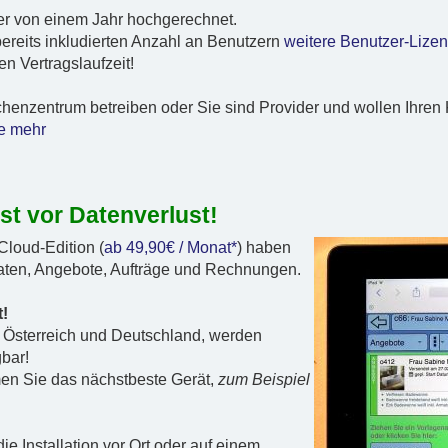
er von einem Jahr hochgerechnet.
ereits inkludierten Anzahl an Benutzern
weitere Benutzer-Lize
n Vertragslaufzeit!
chenzentrum betreiben oder Sie sind Provider und wollen Ihre
ie mehr
st vor Datenverlust!
Cloud-Edition (
ab 49,90€ / Monat*
) haben
daten, Angebote, Aufträge und Rechnungen.
t!
n Österreich und Deutschland, werden
bar!
men Sie das nächstbeste Gerät,
zum Beispiel
die Installation vor Ort oder auf einem