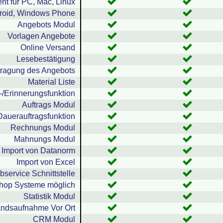
nt für PC, Mac, Linux
droid, Windows Phone
Angebots Modul
Vorlagen Angebote
Online Versand
Lesebestätigung
tragung des Angebots
Material Liste
-/Erinnerungsfunktion
Auftrags Modul
Dauerauftragsfunktion
Rechnungs Modul
Mahnungs Modul
Import von Datanorm
Import von Excel
service Schnittstelle
hop Systeme möglich
Statistik Modul
andsaufnahme Vor Ort
CRM Modul