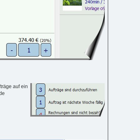
träge auf ein
nde