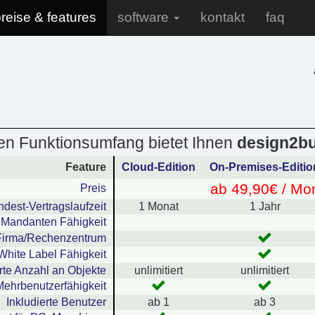
reise & features
software
kontakt
faq
en Funktionsumfang bietet Ihnen
design2b
Feature
Cloud-Edition
On-Premises-Editio
ab 49,90€ / Mo
Preis
ndest-Vertragslaufzeit
1 Monat
1 Jahr
i Mandanten Fähigkeit
 Firma/Rechenzentrum
White Label Fähigkeit
erte Anzahl an Objekte
unlimitiert
unlimitiert
Mehrbenutzerfähigkeit
Inkludierte Benutzer
ab 1
ab 3