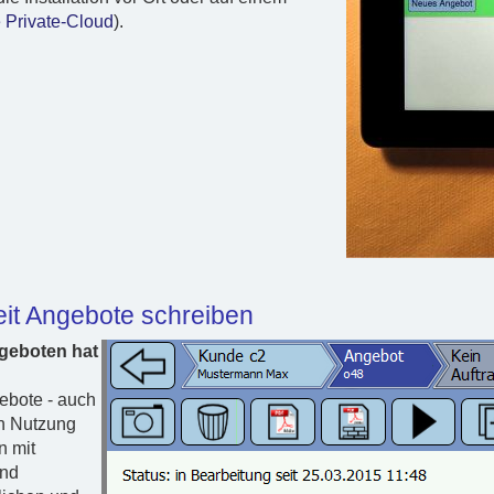
e Private-Cloud
).
eit Angebote schreiben
geboten hat
gebote - auch
ch Nutzung
n mit
und