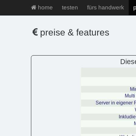
home
testen
fürs handwerk
p
preise & features
Dies
Mi
Mult
Server in eigener
Inkludi