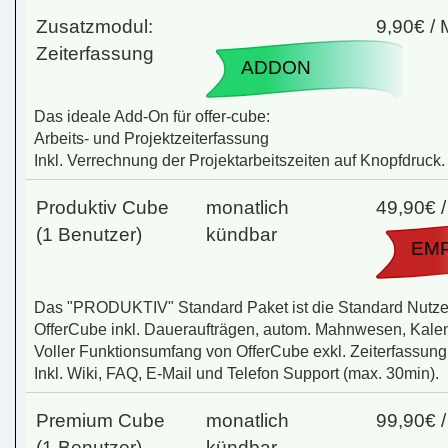
Zusatzmodul:
9,90€ /
Zeiterfassung
ADDON
Das ideale Add-On für offer-cube:
Arbeits- und Projektzeiterfassung
Inkl. Verrechnung der Projektarbeitszeiten auf Knopfdruck.
Produktiv Cube
monatlich
49,90€ 
(1 Benutzer)
kündbar
EM
Das "PRODUKTIV" Standard Paket ist die Standard Nutzerl
OfferCube inkl. Daueraufträgen, autom. Mahnwesen, Kalen
Voller Funktionsumfang von OfferCube exkl. Zeiterfassung
Inkl. Wiki, FAQ, E-Mail und Telefon Support (max. 30min).
Premium Cube
monatlich
99,90€ 
(1 Benutzer)
kündbar