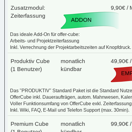
Zusatzmodul:
9,90€ /
Zeiterfassung
ADDON
Das ideale Add-On für offer-cube:
Arbeits- und Projektzeiterfassung
Inkl. Verrechnung der Projektarbeitszeiten auf Knopfdruck.
Produktiv Cube
monatlich
49,90€ 
(1 Benutzer)
kündbar
EM
Das "PRODUKTIV" Standard Paket ist die Standard Nutzerl
OfferCube inkl. Daueraufträgen, autom. Mahnwesen, Kalen
Voller Funktionsumfang von OfferCube exkl. Zeiterfassung
Inkl. Wiki, FAQ, E-Mail und Telefon Support (max. 30min).
Premium Cube
monatlich
99,90€ 
(1 Benutzer)
kündbar