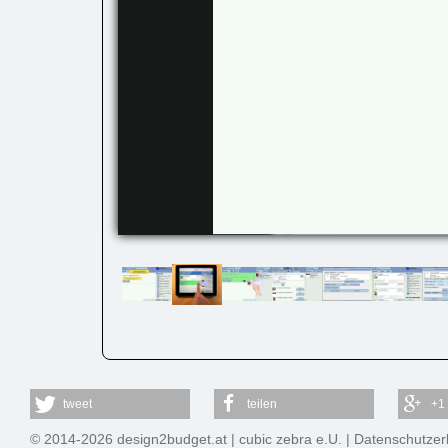
tweet
teilen
+1
© 2014-2026 design2budget.at |
cubic zebra e.U.
|
Datenschutzer