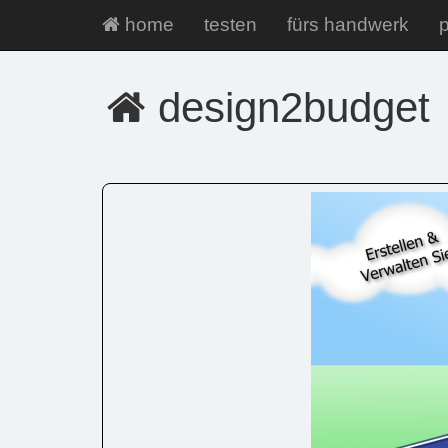
home
testen
fürs handwerk
p
design2budget